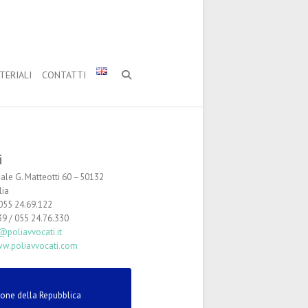
TERIALI
CONTATTI
i
iale G. Matteotti 60 –50132
lia
055 24.69.122
9 / 055 24.76.330
@poliavvocati.it
w.poliavvocati.com
ione della Repubblica