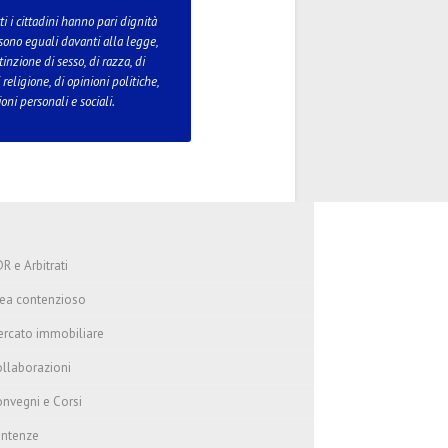
tti i cittadini hanno pari dignità
 sono eguali davanti alla legge,
inzione di sesso, di razza, di
 religione, di opinioni politiche,
oni personali e sociali.
R e Arbitrati
ea contenzioso
rcato immobiliare
llaborazioni
nvegni e Corsi
entenze