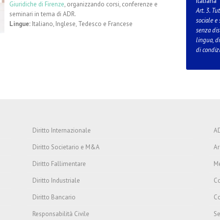
Italiana
Giuridiche di Firenze
, organizzando corsi, conferenze e
Art. 3. Tu
seminari in tema di ADR.
sociale e
Lingue:
Italiano, Inglese, Tedesco e Francese
senza dist
lingua, di
di condizi
Diritto Internazionale
AD
Diritto Societario e M&A
Ar
Diritto Fallimentare
Me
Diritto Industriale
Co
Diritto Bancario
Co
Responsabilità Civile
S