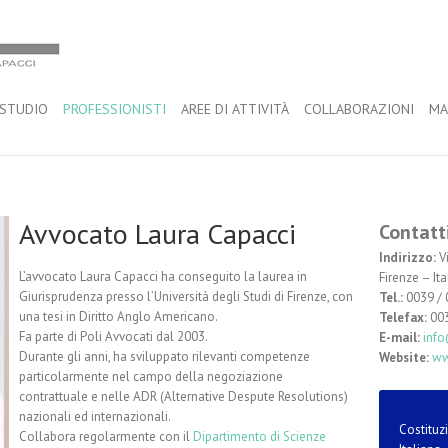
 STUDIO
PROFESSIONISTI
AREE DI ATTIVITÀ
COLLABORAZIONI
MA
Avvocato Laura Capacci
Contatt
Indirizzo:
V
L’avvocato Laura Capacci ha conseguito la laurea in
Firenze – Ita
Giurisprudenza presso l’Università degli Studi di Firenze, con
Tel.:
0039 / 
una tesi in Diritto Anglo Americano.
Telefax:
003
Fa parte di Poli Avvocati dal 2003.
E-mail:
info
Durante gli anni, ha sviluppato rilevanti competenze
Website:
ww
particolarmente nel campo della negoziazione
contrattuale e nelle ADR (Alternative Despute Resolutions)
nazionali ed internazionali.
Costituz
Collabora regolarmente con il
Dipartimento di Scienze