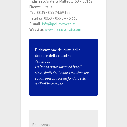
Indirizzo:
Viale G. Matteotti 60 – 50132
Firenze – Italia
Tel.:
0039 / 055 24.69.122
Telefax:
0039 / 055 24.76.330
E-mail:
info@poliavvocati.it
Website:
www.poliavvocati.com
Dichiarazione dei diritti della
donna e della cittadina
Articolo 1.
La Donna nasce libera ed ha gli
stessi diritti dell'uomo. Le distinzioni
sociali possono essere fondate solo
sull'utilità comune.
Poli avvocati