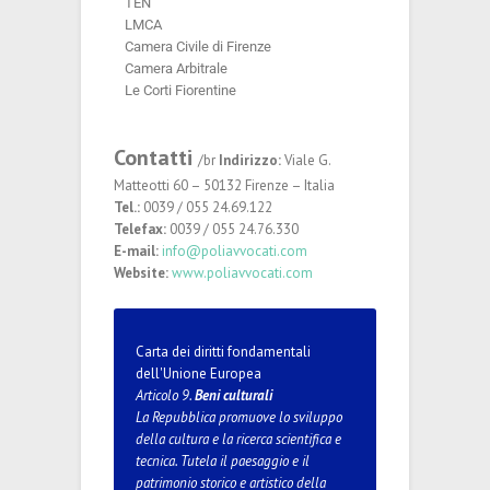
TEN
LMCA
Camera Civile di Firenze
Camera Arbitrale
Le Corti Fiorentine
Contatti
/br
Indirizzo:
Viale G.
Matteotti 60 – 50132 Firenze – Italia
Tel.:
0039 / 055 24.69.122
Telefax:
0039 / 055 24.76.330
E-mail:
info@poliavvocati.com
Website:
www.poliavvocati.com
Carta dei diritti fondamentali
dell'Unione Europea
Articolo 9.
Beni culturali
La Repubblica promuove lo sviluppo
della cultura e la ricerca scientifica e
tecnica. Tutela il paesaggio e il
patrimonio storico e artistico della