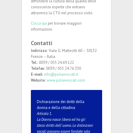
diffondere la cultura della qualità delle
conoscenze esperte che entrano
attraverso la CTU nel processo civile.
Clicca qui
per trovare maggiori
informazioni.
Contatti
Indirizzo:
Viale G. Matteotti 60 – 50132
Firenze – Italia
Tel.:
0039 / 055 24.69.122
Telefax:
0039 / 055 24.76.330
E-mail:
info@poliavvocati.it
Website:
www.poliavvocati.com
Dichiarazione dei diritti della
donna e della cittadina
Articolo 1.
La Donna nasce libera ed ha gli
stessi diritti dell'uomo. Le distinzioni
sociali possono essere fondate solo