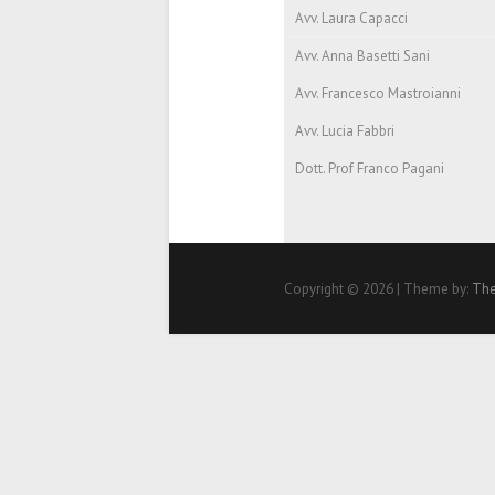
Avv. Laura Capacci
Avv. Anna Basetti Sani
Avv. Francesco Mastroianni
Avv. Lucia Fabbri
Dott. Prof Franco Pagani
Copyright © 2026
| Theme by:
The