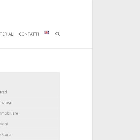
TERIALI
CONTATTI
trati
enzioso
mmobiliare
zioni
e Corsi