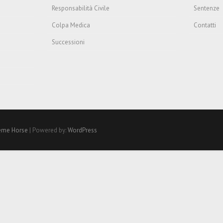
Responsabilità Civile
Sentenze
Colpa Medica
Contatti
Successioni
me Horse
| Powered by:
WordPress