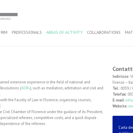
FIRM
PROFESSIONALS
AREAS OF ACTIVITY
COLLABORATIONS
MAT
Contatt
Indirizzo:
Vi
gained extensive experience in the field of national and
Firenze – Ita
Resolutions (
ADRs
), such as mediation, arbitration and civil and
Tel.:
0039 / 
.
Telefax:
003
with the Faculty of Law in Florence, organizing courses,
E-mail:
info
.
Website:
ww
e Civil Chamber of Florence under the guidace of its President,
specialized referees, competitive costs, and a quick dispute
ndependence of the referees.
Carta dei