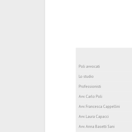
Poli avvocati
Lo studio
Professionisti
Avv. Carlo Poli
Avv. Francesca Cappellini
Avv. Laura Capacci
Avv. Anna Basetti Sani