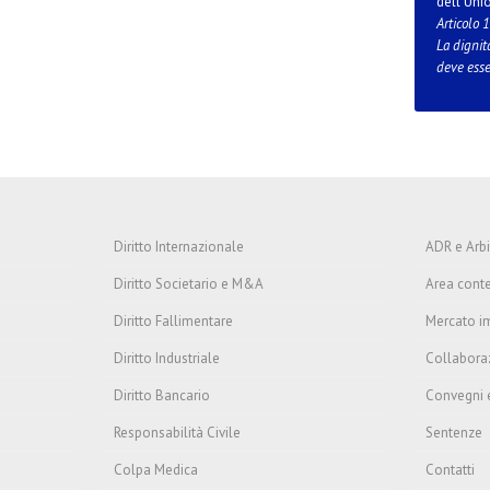
dell'Uni
Articolo 
La dignit
deve esse
Diritto Internazionale
ADR e Arbi
Diritto Societario e M&A
Area cont
Diritto Fallimentare
Mercato i
Diritto Industriale
Collabora
Diritto Bancario
Convegni 
Responsabilità Civile
Sentenze
Colpa Medica
Contatti