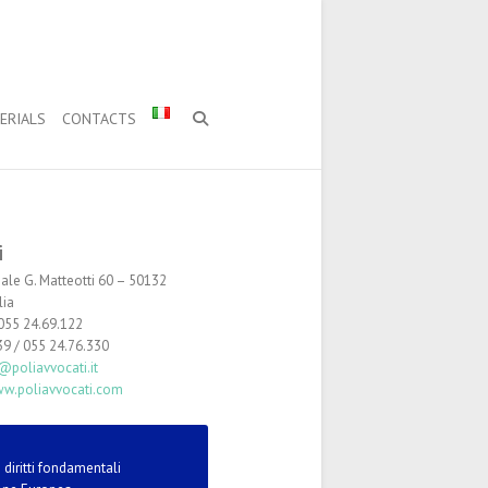
ERIALS
CONTACTS
i
ale G. Matteotti 60 – 50132
lia
055 24.69.122
9 / 055 24.76.330
@poliavvocati.it
w.poliavvocati.com
 diritti fondamentali