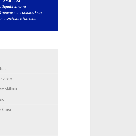
one Europea
1.
Dignità umana
à umana è inviolabile. Essa
re rispettata e tutelata.
trati
enzioso
mmobiliare
zioni
e Corsi